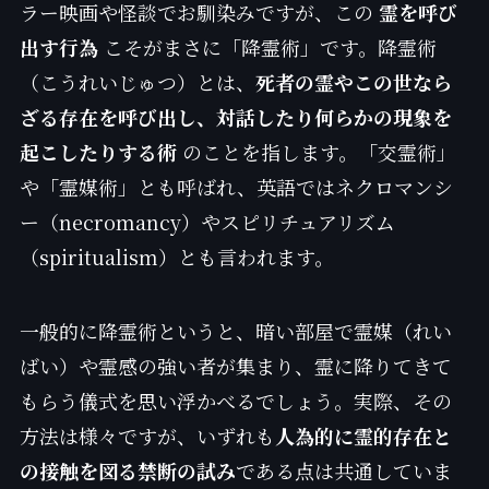
ラー映画や怪談でお馴染みですが、この
霊を呼び
出す行為
こそがまさに「降霊術」です。降霊術
（こうれいじゅつ）とは、
死者の霊やこの世なら
ざる存在を呼び出し、対話したり何らかの現象を
起こしたりする術
のことを指します。「交霊術」
や「霊媒術」とも呼ばれ、英語ではネクロマンシ
ー（necromancy）やスピリチュアリズム
（spiritualism）とも言われます。
一般的に降霊術というと、暗い部屋で霊媒（れい
ばい）や霊感の強い者が集まり、霊に降りてきて
もらう儀式を思い浮かべるでしょう。実際、その
方法は様々ですが、いずれも
人為的に霊的存在と
の接触を図る禁断の試み
である点は共通していま