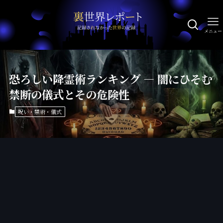
メニュー
恐ろしい降霊術ランキング — 闇にひそむ
禁断の儀式とその危険性
呪い・禁術・儀式