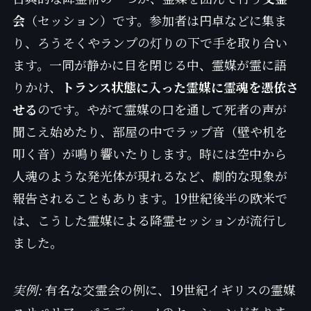
会
（セッション）です。参加者は円卓などに集ま
り、ろうそくやランプの灯りの下で手を取り合い
ます。一同が静かに目を閉じる中、霊媒が霊に語
りかけ、
トランス状態に入った霊媒に霊魂を憑依さ
せる
のです。やがて霊媒の口を通して死者の声が
聞こえ始めたり、部屋の中でラップ音（壁や机を
叩く音）が鳴り響いたりします。時には空中から
人魂のような発光体が現れるなど、劇的な現象が
報告されることもあります。19世紀後半の欧米で
は、こうした霊媒による降霊セッションが流行し
ました。
実例:
有名な交霊会の例に、19世紀イギリスの霊媒