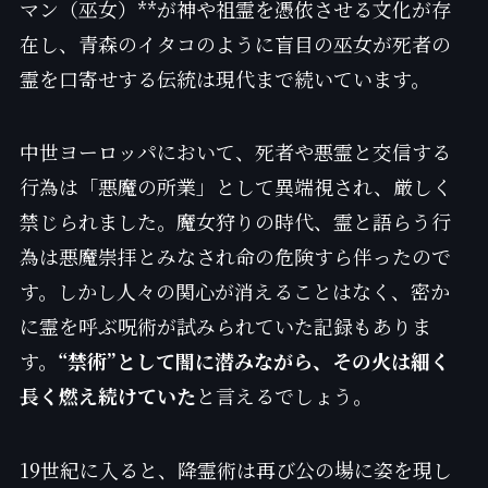
マン（巫女）**が神や祖霊を憑依させる文化が存
在し、青森のイタコのように盲目の巫女が死者の
霊を口寄せする伝統は現代まで続いています。
中世ヨーロッパにおいて、死者や悪霊と交信する
行為は「悪魔の所業」として異端視され、厳しく
禁じられました。魔女狩りの時代、霊と語らう行
為は悪魔崇拝とみなされ命の危険すら伴ったので
す。しかし人々の関心が消えることはなく、密か
に霊を呼ぶ呪術が試みられていた記録もありま
す。
“禁術”として闇に潜みながら、その火は細く
長く燃え続けていた
と言えるでしょう。
19世紀に入ると、降霊術は再び公の場に姿を現し