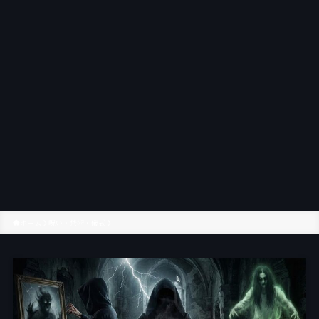
ホーム
呪い・禁術・儀式