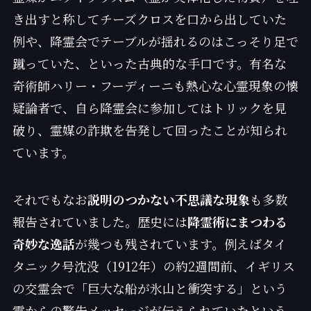
き出すと称してチーズクロスを口から出していた
例や、降霊会でテーブルが揺れるのはこっそり足で
蹴っていた、といった古典的な手口です。有名な
奇術師ハリー・フーディーニも熱心な心霊現象の懐
疑論者で、自ら降霊会に参加してはトリックを見
破り、霊媒の詐欺を告発して回ったことが知られ
ています。
それでもなお
説明のつかない不思議な現象
も多数
報告されていました。歴史には
降霊術にまつわる
奇妙な逸話
が幾つも残されています。例えばタイ
タニック号沈没（1912年）の約2週間前、イギリス
の交霊会で「巨大な船が氷山と衝突する」という
霊からの警告メッセージが伝えられていたという