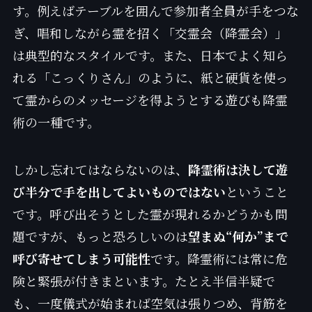
す。例えばテーブルを囲んで参加者全員が手をつな
ぎ、唱和しながら霊を招く「交霊会（降霊会）」
は典型的なスタイルです。また、日本でよく知ら
れる「こっくりさん」のように、紙と硬貨を使っ
て霊からのメッセージを得ようとする遊びも降霊
術の一種です。
しかし忘れてはならないのは、
降霊術は決して遊
び半分で手を出してよいものではない
ということ
です。呼び出そうとした霊が現れるかどうかも問
題ですが、もっと恐ろしいのは
望まぬ“何か”まで
呼び寄せてしまう可能性
です。降霊術には常に危
険と緊張が付きまといます。たとえ半信半疑で
も、一度儀式が始まれば空気は張りつめ、背筋を