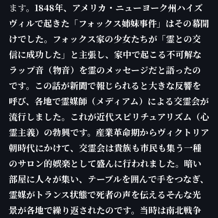
ます。
1848年、アメリカ・ニューヨーク州ハイズ
ヴィルで起きた「フォックス姉妹事件」はその幕開
けでした。フォックス家の少女たちが「霊との交
信に成功した」と主張し、家中で起こる不可解な
ラップ音（物音）を霊のメッセージだと語ったの
です。この話が新聞で報じられると大きな反響を
呼び、各地で霊媒師（メディアム）による交霊会が
流行しました。これが近代スピリチュアリズム（心
霊主義）の勃興です。産業革命期からヴィクトリア
朝時代にかけて、交霊会は貴族も市民も集う一種
のサロン的娯楽として盛んに行われました。暗い
部屋に人々が集い、テーブルを囲んで手をつなぎ、
霊媒がトランス状態で死者の声を伝える――そんな光
景が各地で繰り返されたのです。当時は南北戦争