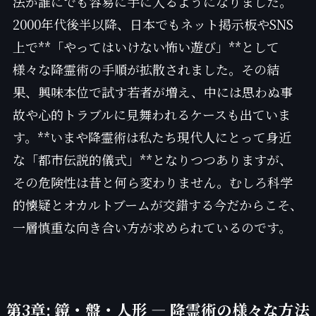
法が誰にでも容易に手に入るようになりました。
2000年代後半以降、日本でもネット掲示板やSNS
上で**「やってはいけない怖い遊び」**として
様々な降霊術の手順が拡散されました。その結
果、興味本位で試す若者が増え、中には思わぬ事
故や心的トラブルに見舞われるケースも出ていま
す。**いまや降霊術は私たち現代人にとって身近
な「都市伝説的儀式」**となりつつありますが、
その危険性は昔と何ら変わりません。むしろ科学
的懐疑とオカルトブームが交錯する今だからこそ、
一層慎重な向き合い方が求められているのです。
第3章: 鏡・盤・人形 — 降霊術の様々な方法