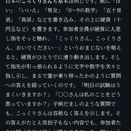
日本の
こっくりさん
も基本は同じです。紙に「は
い」「いいえ」「男女」「0〜9の数字」「五十音
表」「鳥居」などを書き込み、その上に硬貨（十
円玉など）を置きます。参加者全員が硬貨に人差
し指をそっと触れ、「こっくりさん、こっくりさ
ん、おいでください…」というおまじないを唱え
ると、硬貨がひとりでに滑り動き出します。そし
て指先が引っ張られるように文字や数字を次々と
指し示し、まるで霊が乗り移ったかのように質問
への答えを綴っていくのです。「明日の試験はう
まくいきますか？」「○○さんは私のことをどう
思っていますか？」――子供だましのような質問で
も、こっくりさんは容赦なく答えを示します。そ
の答えがたとえ突拍子もない内容でも、参加者た