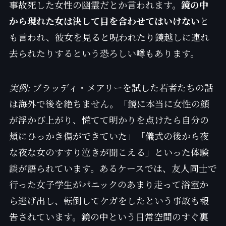
事故死した女性の幽霊だとか言われます。
鏡の中
から現れた女は決して目を合わせてはいけない
と
も言われ、彼女を見ると呪われたり鏡越しに連れ
去られたりするという恐ろしい噂もあります。
実例:
ブラッディ・メアリーを試した若者たちの話
は海外で後を絶ちません。「鏡に本当に女性の顔
が浮かび上がり、慌てて明かりを点けたら自分の
頬にひっかき傷ができていた」「儀式の後から夜
な夜な女のすすり泣きが聞こえる」といった体験
談が語られています。あるケースでは、友人同士で
行った女子学生がパニックのあまり走って浴室か
ら逃げ出し、転倒してケガをしたという事故も報
告されています。鏡の中という日常空間のすぐ裏