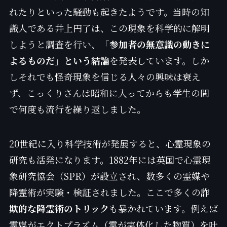
れたりといった騒動も起きたようです。当時の知
識人である井上円了は、この現象を科学的に解明
しようと調査を行い、
「参加者の無意識の動きに
よるものだ」という結論
を発表しています。しか
しそれでも怪奇現象を信じる人々の興味は衰え
ず、こっくりさんは昭和に入ってからも学生の間
で何度も流行を繰り返しました。
20世紀に入り科学技術が発展すると、心霊現象の
研究も活発になります。1882年には英国で心霊現
象研究協会（SPR）が設立され、数多くの霊媒や
降霊術が実験・検証されました。ここで多くの
詐
欺的な降霊術のトリック
も暴かれています。例えば
霊媒がエクトプラズム（霊が実体化した物質）を吐