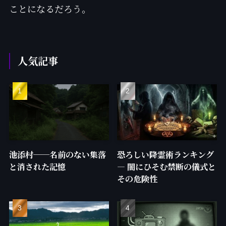
ことになるだろう。
人気記事
池添村──名前のない集落
恐ろしい降霊術ランキング
と消された記憶
— 闇にひそむ禁断の儀式と
その危険性