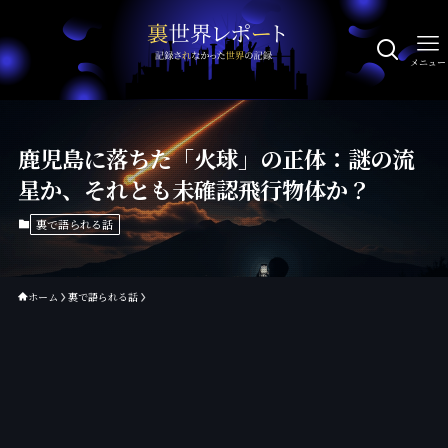
メニュー
鹿児島に落ちた「火球」の正体：謎の流
星か、それとも未確認飛行物体か？
裏で語られる話
ホーム
裏で語られる話