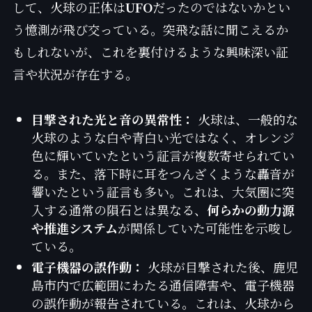
して、火球の正体は
UFO
だったのではないかとい
う憶測が飛び交っている。突飛な話に聞こえるか
もしれないが、これを裏付けるような興味深い証
言や状況が存在する。
目撃された光と音の異常性：
火球は、一般的な
火球のような白や青白い光ではなく、オレンジ
色に輝いていたという証言が複数寄せられてい
る。また、落下時に耳をつんざくような轟音が
響いたという証言も多い。これは、大気圏に突
入する通常の隕石とは異なる、
何らかの動力源
や推進システム
が関係していた可能性を示唆し
ている。
電子機器の誤作動：
火球が目撃された後、鹿児
島市内で広範囲にわたる通信障害や、電子機器
の誤作動が報告されている。これは、火球から