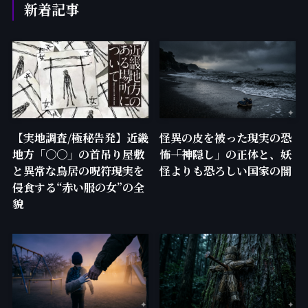
新着記事
【実地調査/極秘告発】近畿
怪異の皮を被った現実の恐
地方「〇〇」の首吊り屋敷
怖――「神隠し」の正体と、妖
と異常な鳥居の呪符――現実を
怪よりも恐ろしい国家の闇
侵食する“赤い服の女”の全
貌