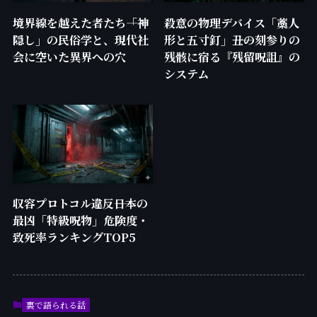
境界線を越えた者たち――「神
殺意の物理デバイス「藁人
隠し」の民俗学と、現代社
形と五寸釘」――丑の刻参りの
会に空いた異界への穴
残骸に宿る『残留呪詛』の
システム
収容プロトコル違反――日本の
最凶「特級呪物」危険度・
致死率ランキングTOP5
裏で語られる話