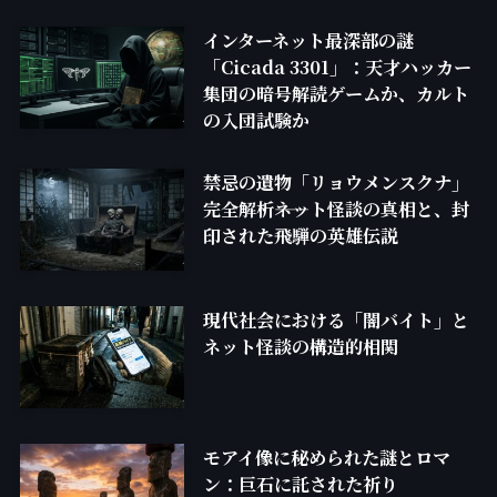
インターネット最深部の謎
「Cicada 3301」：天才ハッカー
集団の暗号解読ゲームか、カルト
の入団試験か
禁忌の遺物「リョウメンスクナ」
完全解析――ネット怪談の真相と、封
印された飛騨の英雄伝説
現代社会における「闇バイト」と
ネット怪談の構造的相関
モアイ像に秘められた謎とロマ
ン：巨石に託された祈り