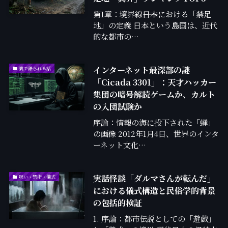
第1章：境界線――日本における「禁足
地」の定義 日本という島国は、近代
的な都市の…
インターネット最深部の謎
裏で語られる話
「Cicada 3301」：天才ハッカー
集団の暗号解読ゲームか、カルト
の入団試験か
序論：情報の海に投下された「蝉」
の画像 2012年1月4日、世界のインタ
ーネット文化…
実話怪談「ダルマさんが転んだ」
呪い・禁術・儀式
における儀式構造と民俗学的背景
の包括的検証
1. 序論：都市伝説としての「遊戯」