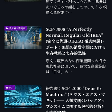
序文：サイト24へようこそ – 悪夢は
ぬいぐるみの顔をしてやってくる 親
愛なるSCPフ…
SCP-3008 “A Perfectly
異世界・空間系
Normal, Regular Old IKEA”
(完全に普通のIKEA) 徹底解説レ
ポート：無限の消費空間における
生存戦略と実存的恐怖
序文：境界のない商業空間への招待
現代社会において、巨大な商業施設
は「日常」の…
報告書：SCP-2000 “Deus Ex
SCP
Machina” (デウス・エクス・マ
キナ) —— 人類文明のバックアッ
プシステムに関する包括的分析と