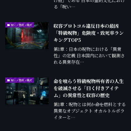
け殻」である 日本の霊的文化におけ
る「呪い…
収容プロトコル違反――日本の最凶
呪い・禁術・儀式
「特級呪物」危険度・致死率ラン
キングTOP5
第1章：日本の呪物における「異常
性」の定義 日本国内において観測さ
れる異常存在…
命を喰らう特級呪物――所有者の人生
呪い・禁術・儀式
を破滅させる「曰く付きアイテ
ム」の異常性と収容の歴史
第1章：呪物とは何か――命を燃料とする
異常なオブジェクト オカルトルポラ
イターと…