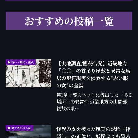
おすすめの投稿一覧
【実地調査/極秘告発】近畿地方
呪い・禁術・儀式
「〇〇」の首吊り屋敷と異常な鳥
居の呪符――現実を侵食する“赤い服
の女”の全貌
第1章：導入――ネットに流出した「ある
場所」の異常性 近畿地方の山間部、
複数の県…
怪異の皮を被った現実の恐怖――「神
裏で語られる話
隠し」の正体と、妖怪よりも恐ろ