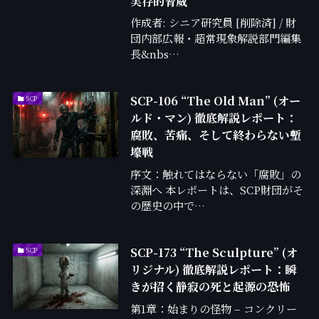
実存的脅威
作成者: シニア研究員 [削除済] / 財
団内部広報・超常現象解説部門編集
長&nbs…
SCP-106 “The Old Man” (オー
SCP
ルド・マン) 徹底解説レポート：
腐敗、苦痛、そして終わらない塹
壕戦
序文：触れてはならない「腐敗」の
深淵へ 本レポートは、SCP財団がそ
の歴史の中で…
SCP-173 “The Sculpture” (オ
SCP
リジナル) 徹底解説レポート：瞬
きが招く静寂の死と起源の恐怖
第1章：始まりの怪物 – コンクリー