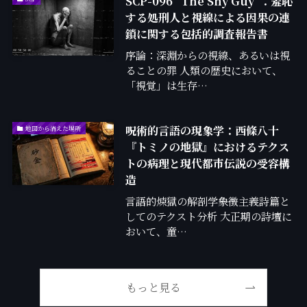
SCP-096 “The Shy Guy”：羞恥
する処刑人と視線による因果の連
鎖に関する包括的調査報告書
序論：深淵からの視線、あるいは視
ることの罪 人類の歴史において、
「視覚」は生存…
呪術的言語の現象学：西條八十
地図から消えた場所
『トミノの地獄』におけるテクス
トの病理と現代都市伝説の受容構
造
言語的煉獄の解剖学――象徴主義詩篇と
してのテクスト分析 大正期の詩壇に
おいて、童…
もっと見る