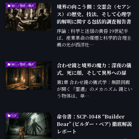
境界の向こう側：交霊会（セアン
呪い・禁術・儀式
ス）の歴史、技法、そして心理学
的解明に関する包括的調査報告書
序論：科学と迷信の黄昏 19世紀半
ば、産業革命の煤煙と科学的合理主
義の光が西洋社…
合わせ鏡と境界の魔力：深夜の儀
呪い・禁術・儀式
式、死に顔、そして異界への扉
第1章 合わせ鏡の儀式学：無限回廊
が開く「霊道」のメカニズム 鏡とい
う物体は、単…
命令書：SCP-1048 “Builder
SCP
Bear” (ビルダー・ベア) 徹底解説
レポート