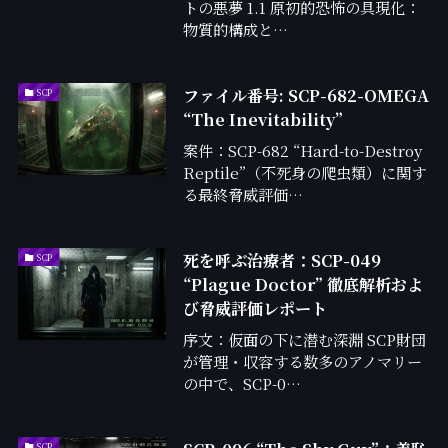
トの悪夢 1.1 原初的恐怖の具現化：
物質的構成と…
ファイル番号: SCP-682-OMEGA
SCP
“The Inevitability”
案件：SCP-682 “Hard-to-Destroy
Reptile”（不死身の爬虫類）に関す
る最終脅威評価…
死を呼ぶ治療者：SCP-049
SCP
“Plague Doctor” 徹底解析およ
び脅威評価レポート
序文：仮面の下に潜む深淵 SCP財団
が管理・収容する数多のアノマリー
の中で、SCP-0…
SCP