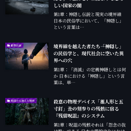
しい国家の闇
第1章：神隠し伝説と現実の境界線
日本の民俗学において、「神隠し」
という言葉は…
境界線を越えた者たち――「神隠し」
都市伝説
の民俗学と、現代社会に空いた異
界への穴
第1章：「消滅」の定義――神隠しとは何
か 日本における「神隠し」という言
葉は、単…
殺意の物理デバイス「藁人形と五
地図から消えた場所
寸釘」――丑の刻参りの残骸に宿る
『残留呪詛』のシステム
第1章：呪詛の残骸――それは「怨念の抜