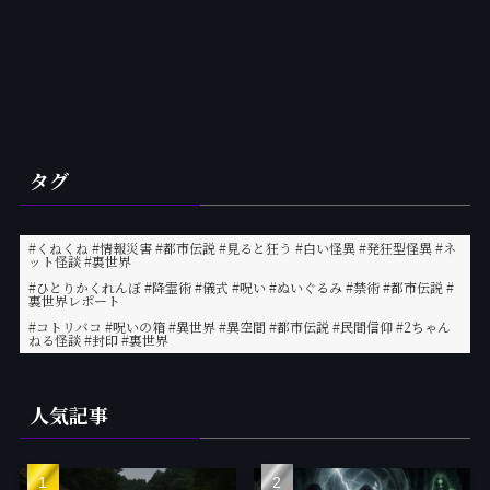
タグ
#くねくね #情報災害 #都市伝説 #見ると狂う #白い怪異 #発狂型怪異 #ネ
ット怪談 #裏世界
#ひとりかくれんぼ #降霊術 #儀式 #呪い #ぬいぐるみ #禁術 #都市伝説 #
裏世界レポート
#コトリバコ #呪いの箱 #異世界 #異空間 #都市伝説 #民間信仰 #2ちゃん
ねる怪談 #封印 #裏世界
人気記事