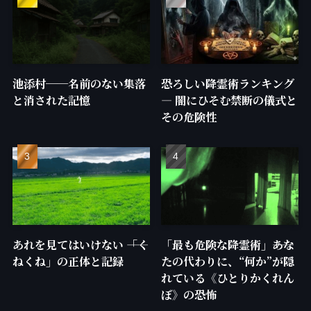
池添村──名前のない集落
恐ろしい降霊術ランキング
と消された記憶
— 闇にひそむ禁断の儀式と
その危険性
あれを見てはいけない ――「く
「最も危険な降霊術」――あな
ねくね」の正体と記録
たの代わりに、“何か”が隠
れている《ひとりかくれん
ぼ》の恐怖