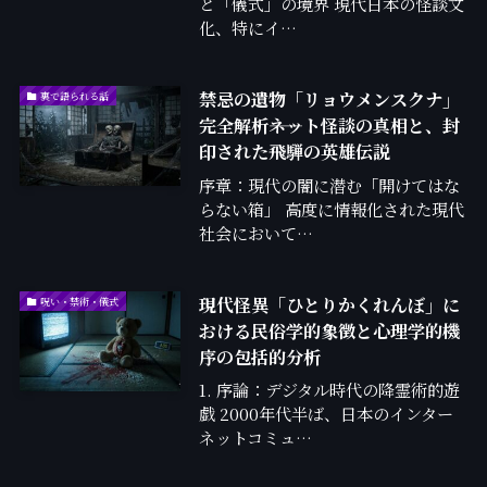
と「儀式」の境界 現代日本の怪談文
化、特にイ…
禁忌の遺物「リョウメンスクナ」
裏で語られる話
完全解析――ネット怪談の真相と、封
印された飛騨の英雄伝説
序章：現代の闇に潜む「開けてはな
らない箱」 高度に情報化された現代
社会において…
現代怪異「ひとりかくれんぼ」に
呪い・禁術・儀式
おける民俗学的象徴と心理学的機
序の包括的分析
1. 序論：デジタル時代の降霊術的遊
戯 2000年代半ば、日本のインター
ネットコミュ…