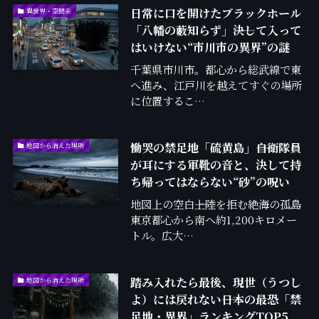
日常に口を開けたブラックホール
異世界・空間系
「八幡の藪知らず」――決して入って
はいけない“市川市の異界”の謎
千葉県市川市。都心から総武線で東
へ進み、江戸川を越えてすぐの場所
に位置するこ…
慟哭の禁足地「硫黄島」――自衛隊員
地図から消えた場所
が耳にする軍靴の音と、決して持
ち帰ってはならない“砂”の呪い
地図上の空白――上陸を拒む絶海の孤島
東京都心から南へ約1,200キロメー
トル。広大…
踏み入れたら最後、現世（うつし
地図から消えた場所
よ）には戻れない――日本の最恐「禁
足地・異界」ランキングTOP5